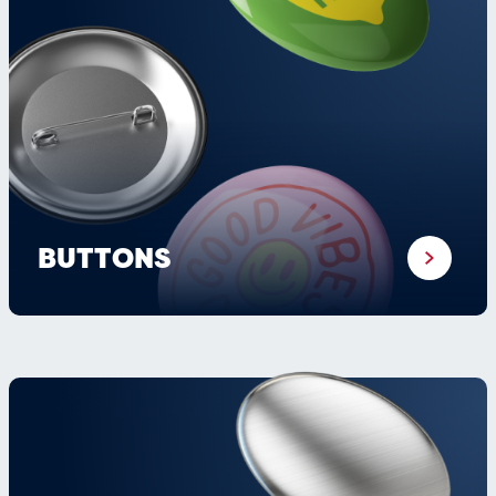
BUTTONS
×
Die im Webshop
angegebenen Preise
enthalten keine
Mehrwertsteuer.