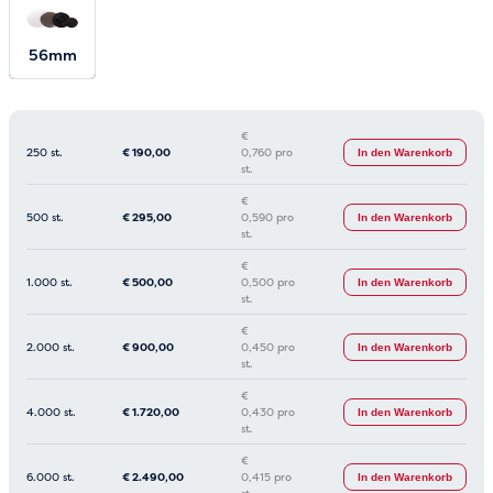
25mm
56mm
37mm
31mm
€
250 st.
€
190,00
0,760 pro
In den Warenkorb
st.
€
500 st.
€
295,00
0,590 pro
In den Warenkorb
st.
€
1.000 st.
€
500,00
0,500 pro
In den Warenkorb
st.
€
2.000 st.
€
900,00
0,450 pro
In den Warenkorb
st.
€
4.000 st.
€
1.720,00
0,430 pro
In den Warenkorb
st.
€
6.000 st.
€
2.490,00
0,415 pro
In den Warenkorb