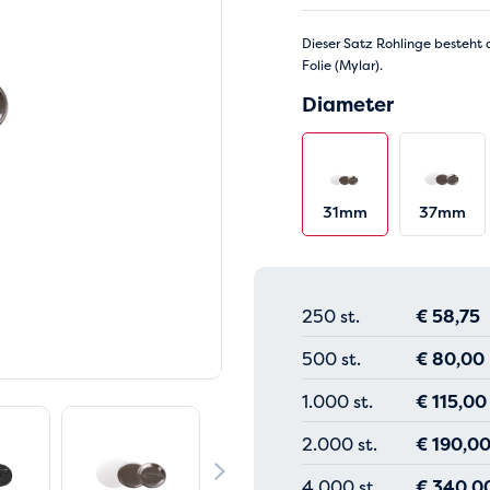
Dieser Satz Rohlinge besteht 
Folie (Mylar).
Diameter
31mm
37mm
250 st.
€
58,75
500 st.
€
80,00
1.000 st.
€
115,00
2.000 st.
€
190,0
4.000 st.
€
340,0