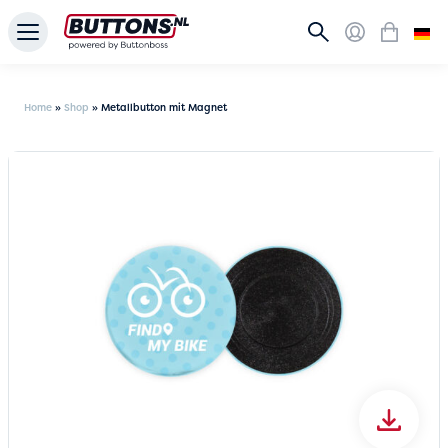
Home
»
Shop
»
Metallbutton mit Magnet