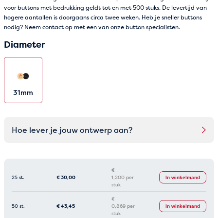
voor buttons met bedrukking geldt tot en met 500 stuks. De levertijd van
hogere aantallen is doorgaans circa twee weken. Heb je sneller buttons
nodig? Neem contact op met een van onze button specialisten.
Diameter
31mm
Hoe lever je jouw ontwerp aan?
€
25 st.
€
30,00
1,200 per
In winkelmand
stuk
€
50 st.
€
43,45
0,869 per
In winkelmand
stuk